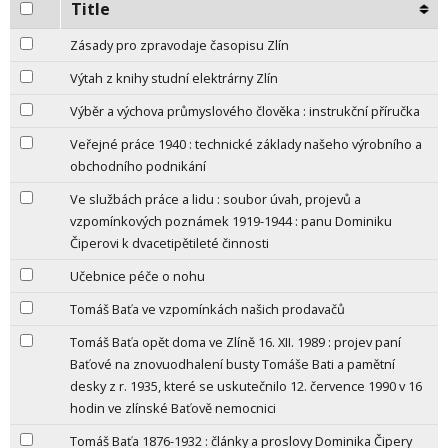
Title
Zásady pro zpravodaje časopisu Zlín
Výtah z knihy studní elektrárny Zlín
Výběr a výchova průmyslového člověka : instrukční příručka
Veřejné práce 1940 : technické základy našeho výrobního a
obchodního podnikání
Ve službách práce a lidu : soubor úvah, projevů a
vzpomínkových poznámek 1919-1944 : panu Dominiku
Čiperovi k dvacetipětileté činnosti
Učebnice péče o nohu
Tomáš Baťa ve vzpomínkách našich prodavačů
Tomáš Baťa opět doma ve Zlíně 16. XII. 1989 : projev paní
Baťové na znovuodhalení busty Tomáše Bati a pamětní
desky z r. 1935, které se uskutečnilo 12. července 1990 v 16
hodin ve zlínské Baťově nemocnici
Tomáš Baťa 1876-1932 : články a proslovy Dominika Čipery