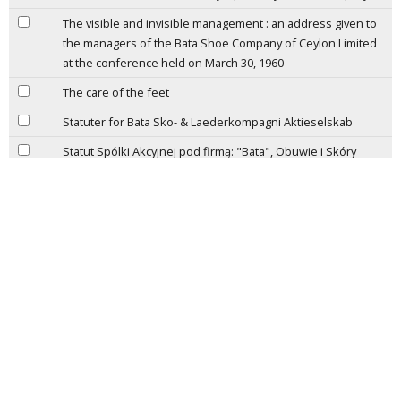
The visible and invisible management : an address given to
the managers of the Bata Shoe Company of Ceylon Limited
at the conference held on March 30, 1960
The care of the feet
Statuter for Bata Sko- & Laederkompagni Aktieselskab
Statut Spólki Akcyjnej pod firmą: "Bata", Obuwie i Skóry
Spólka Akcyjna w Krakowie
Správkařská příručka Baťa
Some propositions for industrial peace : an address given
to the members of the Indian Institute od Personnel
Management in Calcutta, on April 13th, 1960