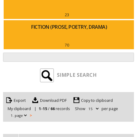
23
FICTION (PROSE, POETRY, DRAMA)
70
SIMPLE SEARCH
Export
Copy to clipboard
My clipboard
|
1
–
15
/
66
records
Show
per page
>