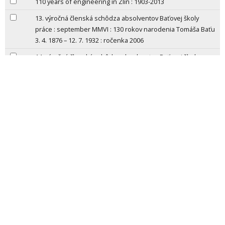
110 years of engineering in Zlín : 1903-2013
13. výročná členská schôdza absolventov Baťovej školy
práce : september MMVI : 130 rokov narodenia Tomáša Baťu
3. 4. 1876 – 12. 7. 1932 : ročenka 2006
14. výročná členská schôdza absolventov Baťovej školy
práce : september MMVII
20 let hanáckého sportu
20. století české architektury
Copyright 2026
Home
Contact