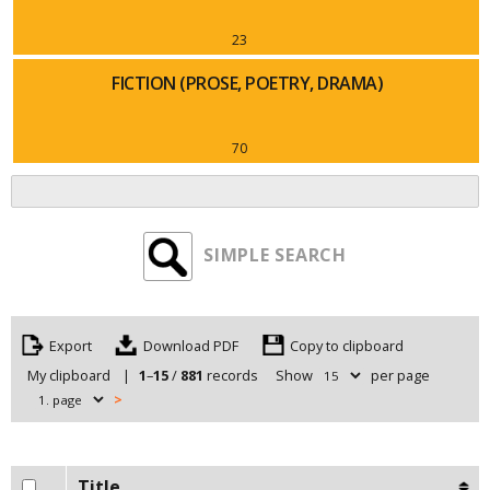
23
FICTION (PROSE, POETRY, DRAMA)
70
SIMPLE SEARCH
Export
Copy to clipboard
My clipboard
|
1
–
15
/
881
records
Show
per page
>
Title