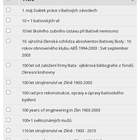
1. máj Svátek práce v Baťových závodech
10 + 1 baťovských vil
10 let školního zubního ústavu při Baťově nemocnici
10. výročná členská schôdza absolventov Baťovej školy : 10
rokov obnoveného klubu ABŠ 1994-2003 : Svit september
2003
100 let od založení firmy Baťa : výběrová bibliografie z fondů
Okresní knihovny
100 let strojírenství ve Zlíně 1903-2003
100 rad pro rekonstrukce, opravy a úpravy baťovského
bydlení
100 years of engineering in Zlin 1903-2003
100+1 světoznámých mužů
110 let strojírenství ve Zlíně : 1903 - 2013